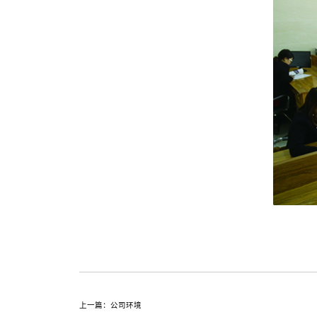
上一篇：公司环境