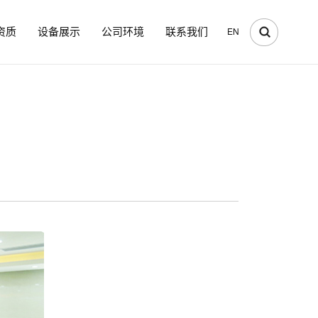
EN
资质
设备展示
公司环境
联系我们